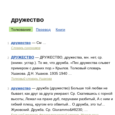
дружество
Толкование
Перевод
Книги
дружество
— См …
1
Словарь синонимов
ДРУЖЕСТВО
— ДРУЖЕСТВО, дружества, мн. нет, ср.
2
(книжн. устар.). То же, что дружба. «Пес дружества слывет
примером с давних пор.» Крылов. Толковый словарь
Ушакова. Д.Н. Ушаков. 1935 1940 …
Толковый словарь Ушакова
дружество
— дружба (дружество) Больше той любви не
3
бывает, как друг за друга умирают. Ср. Скатившись с горной
высоты, Лежал на прахе дуб, перунами разбитый, А с ним и
гибкий плющ, кругом его обвитый... О дружба, это ты!...
Жуковский. Дружба. Ср. Giurammo&#8230; …