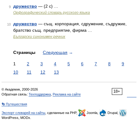
дружество
— (2 с) …
9
Орфографический словарь русского языка
дружество
— същ. корпорация, сдружение, съдружие,
10
братство същ. предприятие, фирма …
Български синонимен речник
Страницы
Следующая
→
1
2
3
4
5
6
7
8
9
10
11
12
13
© Академик, 2000-2026
18+
Обратная связь:
Техподдержка
,
Реклама на сайте
👣 Путешествия
Экспорт словарей на сайты
, сделанные на PHP,
Joomla,
Drupal,
WordPress, MODx.