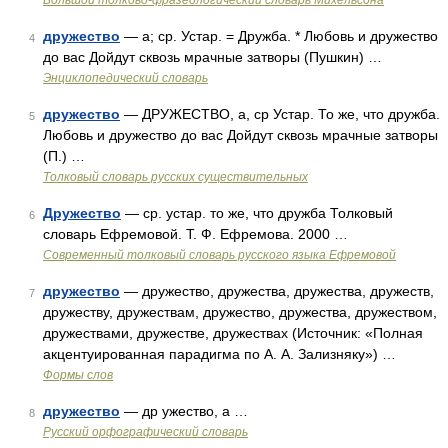
Большой толково-фразеологический словарь Михельсона
дружество
— а; ср. Устар. = Дружба. * Любовь и дружество
4
до вас Дойдут сквозь мрачные затворы (Пушкин) …
Энциклопедический словарь
дружество
— ДРУЖЕСТВО, а, cр Устар. То же, что дружба.
5
Любовь и дружество до вас Дойдут сквозь мрачные затворы
(П.) …
Толковый словарь русских существительных
Дружество
— ср. устар. то же, что дружба Толковый
6
словарь Ефремовой. Т. Ф. Ефремова. 2000 …
Современный толковый словарь русского языка Ефремовой
дружество
— дружество, дружества, дружества, дружеств,
7
дружеству, дружествам, дружество, дружества, дружеством,
дружествами, дружестве, дружествах (Источник: «Полная
акцентуированная парадигма по А. А. Зализняку») …
Формы слов
дружество
— др ужество, а …
8
Русский орфографический словарь